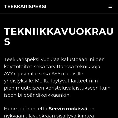
TEEKKARISPEKSI
TEKNIIKKAVUOKRAU
S
Teekkarispeksi vuokraa kalustoaan, niiden
käyttötaitoa sekä tarvittaessa teknikkoja
AYY
:n jäsenille sekä
AYY
:n alaisille
yhdistyksille. Meiltä löytyvät laitteet niin
pienimuotoiseen koristeluvalaistukseen kuin
isoon bilebändikeikkaankin.
Huomaathan, että
Servin mökissä
on
nykyään tilavuokraan sisältyvä kiinteä