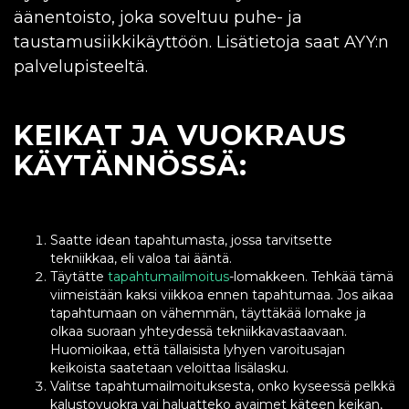
äänentoisto, joka soveltuu puhe- ja
taustamusiikkikäyttöön. Lisätietoja saat
AYY
:n
palvelupisteeltä.
KEIKAT JA VUOKRAUS
KÄYTÄNNÖSSÄ:
Saatte idean tapahtumasta, jossa tarvitsette
tekniikkaa, eli valoa tai ääntä.
Täytätte
tapahtumailmoitus
-lomakkeen.
Tehkää tämä
viimeistään kaksi viikkoa ennen tapahtumaa. Jos aikaa
tapahtumaan on vähemmän, täyttäkää lomake ja
olkaa suoraan yhteydessä tekniikkavastaavaan.
Huomioikaa, että tällaisista lyhyen varoitusajan
keikoista saatetaan veloittaa lisälasku.
Valitse tapahtumailmoituksesta, onko kyseessä pelkkä
kalustovuokra vai haluatteko avaimet käteen keikan,